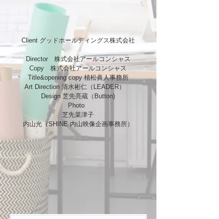
Client グッドホールディングス株式会社
Director 株式会社アールコンシャス
Copy 株式会社アールコンシャス
Title&opening copy 植松眞人事務所
Art Direction 清水彬仁（LEADER）
Design 芝先亮蔵（Button)
Photo
芝先菜津子
内山光（SHINE 内山映像企画事務所）