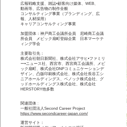
広報戦略支援、雑誌•顧客向け媒体、WEB、
動画等、広告物の制作全般
コンサルティング事業（ブランディング、広
報、人材採用）
キャリアコンサルティング事業
加盟団体：神戸商工会議所会員 尼崎商工会議
所会員 メビック扇町登録企業 日本マーケテ
ィング学会
主要取引先：
株式会社朝日新聞社、株式会社アサヒ•ファミリ
ー•ニュース社、西宮市、西宮商工会議所、メビ
ック扇町、株式会社DNPコミュニケーションデ
ザイン、凸版印刷株式会社、株式会社長谷工シ
ニアホールディングス、ベノック株式会社、グ
ッドホールディングス株式会社、株式会社
HERSTORY他多数
関連団体 :
一般社団法人Second Career Project
https://www.secondcareer-japan.com/
運営サイト：