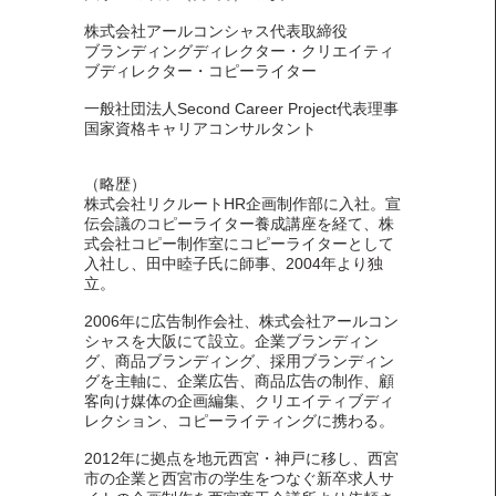
株式会社アールコンシャス代表取締役
ブランディングディレクター・クリエイティ
ブディレクター・コピーライター
一般社団法人Second Career Project代表理事​
国家資格キャリアコンサルタント
（略歴）
株式会社リクルートHR企画制作部に入社。宣
伝会議のコピーライター養成講座を経て、株
式会社コピー制作室にコピーライターとして
入社し、田中睦子氏に師事、2004年より独
立。
2006年に広告制作会社、株式会社アールコン
シャスを大阪にて設立。企業ブランディン
グ、商品ブランディング、採用ブランディン
グを主軸に、企業広告、商品広告の制作、顧
客向け媒体の企画編集、クリエイティブディ
レクション、コピーライティングに携わる。
2012年に拠点を地元西宮・神戸に移し、西宮
市の企業と西宮市の学生をつなぐ新卒求人サ