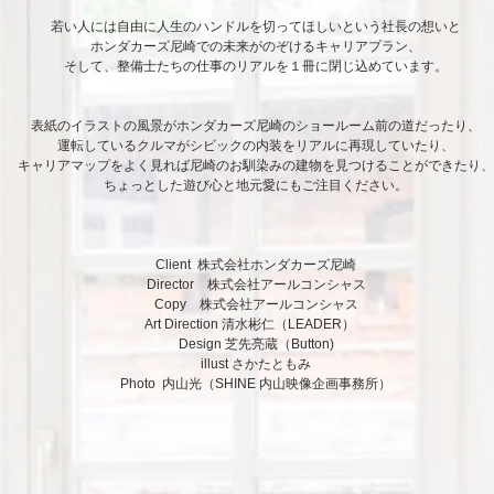
若い人には自由に人生のハンドルを切ってほしいという社長の想いと
ホンダカーズ尼崎での未来がのぞけるキャリアプラン、
そして、整備士たちの仕事のリアルを１冊に閉じ込めています。
表紙のイラストの風景がホンダカーズ尼崎のショールーム前の道だったり、
運転しているクルマがシビックの内装をリアルに再現していたり、
キャリアマップをよく見れば尼崎のお馴染みの建物を見つけることができたり、
ちょっとした遊び心と地元愛にもご注目ください。
Client 株式会社ホンダカーズ尼崎
Director 株式会社アールコンシャス
Copy 株式会社アールコンシャス
Art Direction 清水彬仁（LEADER）
Design 芝先亮蔵（Button)
​illust さかたともみ
Photo 内山光（SHINE 内山映像企画事務所）