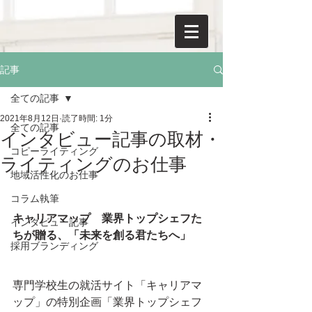
記事
全ての記事
2021年8月12日
読了時間: 1分
全ての記事
インタビュー記事の取材・
コピーライティング
ライティングのお仕事
地域活性化のお仕事
コラム執筆
キャリアマップ　業界トップシェフた
インタビュー記事
ちが贈る、「未来を創る君たちへ」
採用ブランディング
専門学校生の就活サイト「キャリアマ
ップ」の特別企画「業界トップシェフ